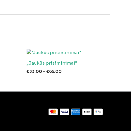
„Jaukūs prisiminimai”
Price
€
33.00
–
€
65.00
range:
€33.00
through
€65.00