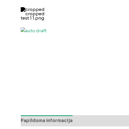
Pereiti
prie
turinio
Papildoma informacija