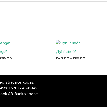
nga”
„Tyli laimė”
Price
Price
€
85.00
€
40.00
–
€
65.00
range:
range:
€48.00
€40.00
through
through
€85.00
€65.00
egistracijos kodas:
fonas: +370 656 38949.
ank AB, Banko kodas: