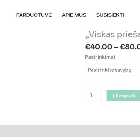
PARDUOTUVĖ
APIE MUS
SUSISIEKTI
„Viskas prieš
€
40.00
–
€
80.
Pasirinkimai
produkto
Į krepšelį
kiekis:
"Viskas
priešaky"