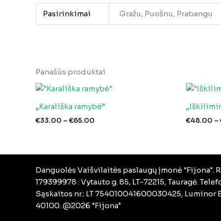
Pasirinkimai
Gražu, Puošnu, Prabangu
Panašūs produktai
„Karališka ramybė”
„Iškilimi
Price
€
33.00
–
€
65.00
€
48.00
–
range:
€33.00
through
€65.00
Danguolės Vaišvilaitės paslaugų įmonė "Fijona". R
179399978 . Vytauto g. 85, LT-72215, Tauragė. Tele
Sąskaitos nr.: LT 754010041600030425, Luminor B
40100. @2026 "Fijona"