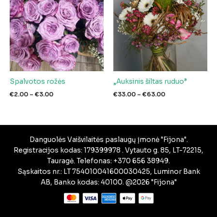
Spalvotos rožės
„Auksinis šiltas ruduo”
Price
Price
€
2.00
–
€
3.00
€
33.00
–
€
63.00
range:
range:
€2.00
€33.00
through
through
€3.00
€63.00
Danguolės Vaišvilaitės paslaugų įmonė "Fijona".
Registracijos kodas: 179399978 . Vytauto g. 85, LT-72215,
Tauragė. Telefonas: +370 656 38949.
Sąskaitos nr.: LT 754010041600030425, Luminor Bank
AB, Banko kodas: 40100. @2026 "Fijona"