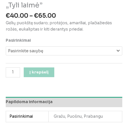
„Tyli laimė”
Price
€
40.00
–
€
65.00
range:
Gėlių puokštę sudaro; protėjos, amariliai, plačiažiedės
€40.00
rožės, eukaliptas ir kiti derantys priedai.
through
€65.00
Pasirinkimai
produkto
Į krepšelį
kiekis:
"Tyli
laimė"
Papildoma informacija
Pasirinkimai
Gražu, Puošnu, Prabangu