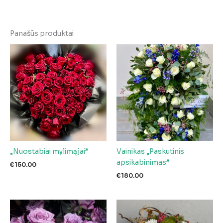
Panašūs produktai
„Nuostabiai mylimąjai”
Vainikas „Paskutinis
apsikabinimas”
€
150.00
€
180.00