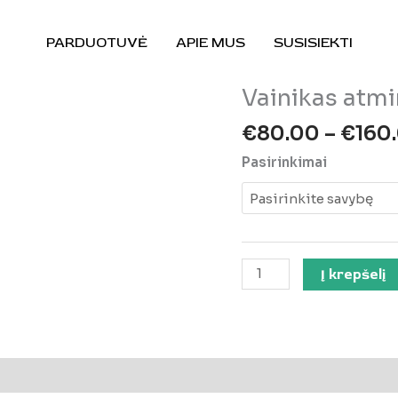
PARDUOTUVĖ
APIE MUS
SUSISIEKTI
Vainikas atm
€
80.00
–
€
160
Pasirinkimai
produkto
Į krepšelį
kiekis:
Vainikas
atminimui