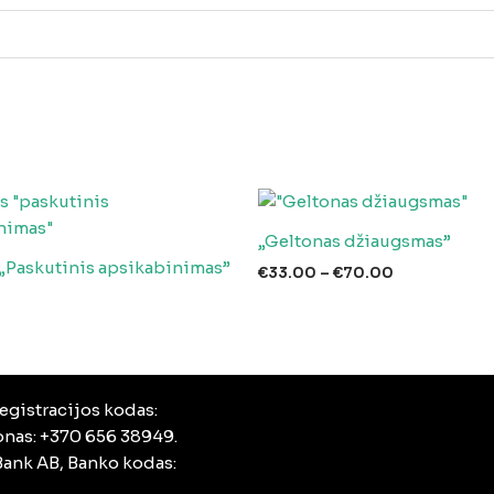
„Geltonas džiaugsmas”
 „Paskutinis apsikabinimas”
Price
€
33.00
–
€
70.00
range:
€33.00
through
€70.00
egistracijos kodas:
fonas: +370 656 38949.
ank AB, Banko kodas: