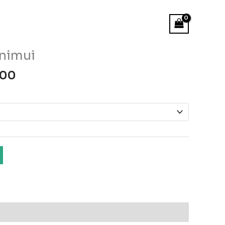
inimui
Price
.00
range:
€80.00
through
€160.00