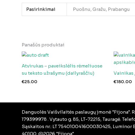
Pasirinkimai
Puošnu, Gražu, Prabangu
Panašūs produktai
Atvirukas – paveikslėlis rėmeliuose
su teksto užrašymu (dailyraščiu)
Vainikas
€
25.00
€
180.00
Danguolės Vaišvilaitės paslaugų įmonė "Fijona". R
179399978 . Vytauto g. 85, LT-72215, Tauragė. Tele
Sąskaitos nr.: LT 754010041600030425, Luminor B
40100. @2026 "Fijona"