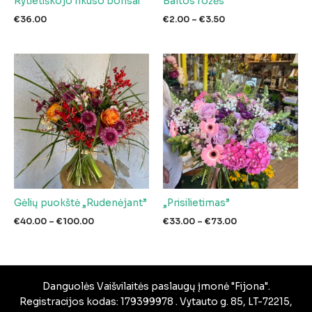
Rytietiškojo fikuso bonsai
Baltos rožės
Price
€
36.00
€
2.00
–
€
3.50
range:
€2.00
through
€3.50
Gėlių puokštė „Rudenėjant”
„Prisilietimas”
Price
Price
€
40.00
–
€
100.00
€
33.00
–
€
73.00
range:
range:
€40.00
€33.00
through
through
€100.00
€73.00
Danguolės Vaišvilaitės paslaugų įmonė "Fijona".
Registracijos kodas: 179399978 . Vytauto g. 85, LT-72215,