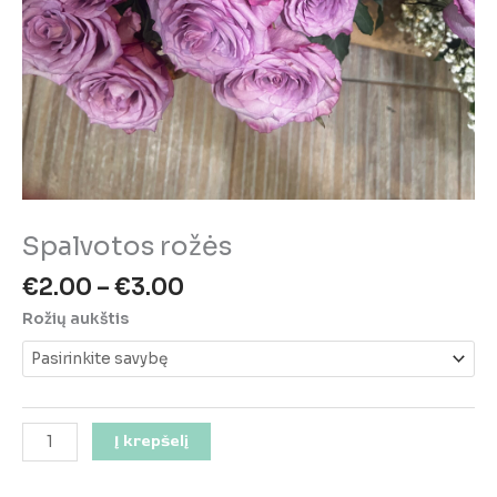
Spalvotos rožės
Price
€
2.00
–
€
3.00
range:
Rožių aukštis
€2.00
through
€3.00
produkto
Į krepšelį
kiekis:
Spalvotos